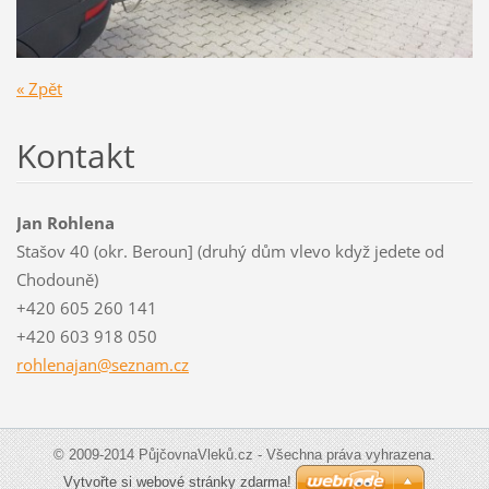
« Zpět
Kontakt
Jan Rohlena
Stašov 40 (okr. Beroun] (druhý dům vlevo když jedete od
Chodouně)
+420 605 260 141
+420 603 918 050
rohlenaj
an@sezna
m.cz
© 2009-2014 PůjčovnaVleků.cz - Všechna práva vyhrazena.
Vytvořte si webové stránky zdarma!