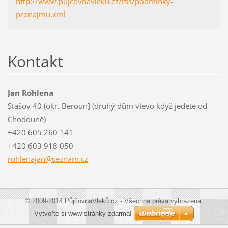
http://www.pujcovnavleku.cz/rss/podminky-
pronajmu.xml
Kontakt
Jan Rohlena
Stašov 40 (okr. Beroun] (druhý dům vlevo když jedete od
Chodouně)
+420 605 260 141
+420 603 918 050
rohlenaj
an@sezna
m.cz
© 2009-2014 PůjčovnaVleků.cz - Všechna práva vyhrazena.
Vytvořte si www stránky zdarma!