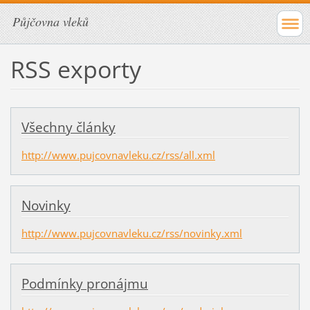
Půjčovna vleků
RSS exporty
Všechny články
http://www.pujcovnavleku.cz/rss/all.xml
Novinky
http://www.pujcovnavleku.cz/rss/novinky.xml
Podmínky pronájmu