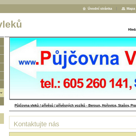
Úvodní stránka
Mapa 
vleků
Hled
Půjčovna vleků / přívěsů / přívěsných vozíků - Beroun, Hořovice, Stašov, Pr
Kontaktujte nás