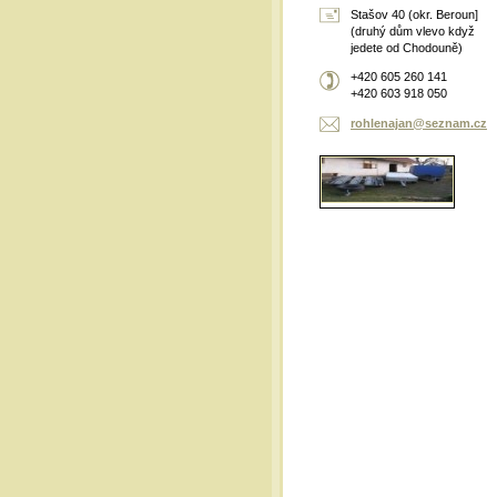
Stašov 40 (okr. Beroun]
(druhý dům vlevo když
jedete od Chodouně)
+420 605 260 141
+420 603 918 050
rohlenaj
an@sezna
m.cz